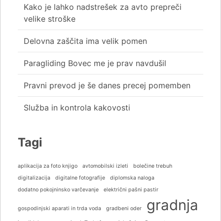
Kako je lahko nadstrešek za avto prepreči
velike stroške
Delovna zaščita ima velik pomen
Paragliding Bovec me je prav navdušil
Pravni prevod je še danes precej pomemben
Služba in kontrola kakovosti
Tagi
aplikacija za foto knjigo
avtomobilski izleti
bolečine trebuh
digitalizacija
digitalne fotografije
diplomska naloga
dodatno pokojninsko varčevanje
električni pašni pastir
gradnja
gospodinjski aparati in trda voda
gradbeni oder