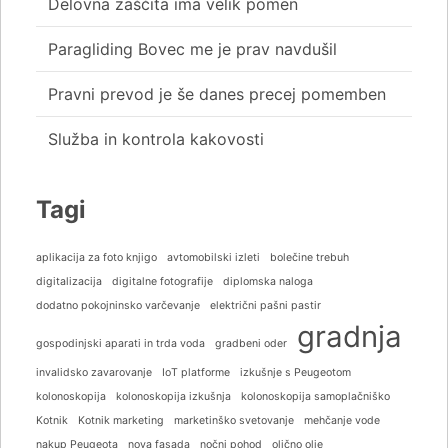
Delovna zaščita ima velik pomen
Paragliding Bovec me je prav navdušil
Pravni prevod je še danes precej pomemben
Služba in kontrola kakovosti
Tagi
aplikacija za foto knjigo
avtomobilski izleti
bolečine trebuh
digitalizacija
digitalne fotografije
diplomska naloga
dodatno pokojninsko varčevanje
električni pašni pastir
gradnja
gospodinjski aparati in trda voda
gradbeni oder
invalidsko zavarovanje
IoT platforme
izkušnje s Peugeotom
kolonoskopija
kolonoskopija izkušnja
kolonoskopija samoplačniško
Kotnik
Kotnik marketing
marketinško svetovanje
mehčanje vode
nakup Peugeota
nova fasada
nočni pohod
oljčno olje