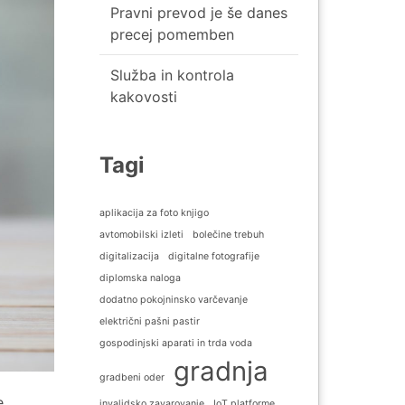
Pravni prevod je še danes
precej pomemben
Služba in kontrola
kakovosti
Tagi
aplikacija za foto knjigo
avtomobilski izleti
bolečine trebuh
digitalizacija
digitalne fotografije
diplomska naloga
dodatno pokojninsko varčevanje
električni pašni pastir
gospodinjski aparati in trda voda
gradnja
gradbeni oder
e
invalidsko zavarovanje
IoT platforme