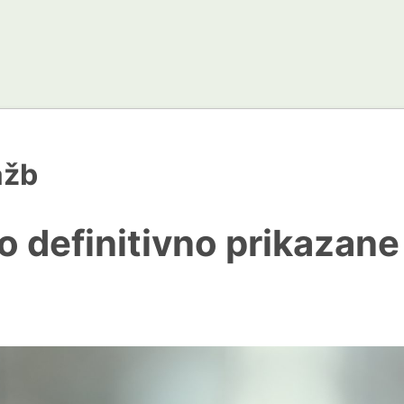
ažb
so definitivno prikazane