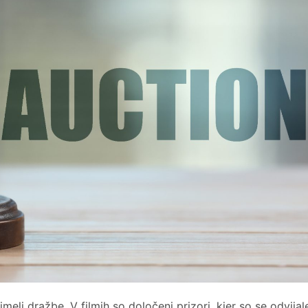
imeli dražbe. V filmih so določeni prizori, kjer so se odvijal