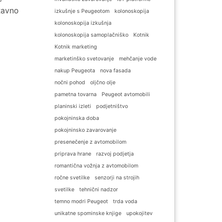
 Ravno
izkušnje s Peugeotom
kolonoskopija
kolonoskopija izkušnja
kolonoskopija samoplačniško
Kotnik
Kotnik marketing
marketinško svetovanje
mehčanje vode
nakup Peugeota
nova fasada
nočni pohod
oljčno olje
pametna tovarna
Peugeot avtomobili
planinski izleti
podjetništvo
pokojninska doba
pokojninsko zavarovanje
presenečenje z avtomobilom
priprava hrane
razvoj podjetja
romantična vožnja z avtomobilom
ročne svetilke
senzorji na strojih
svetilke
tehnični nadzor
temno modri Peugeot
trda voda
unikatne spominske knjige
upokojitev