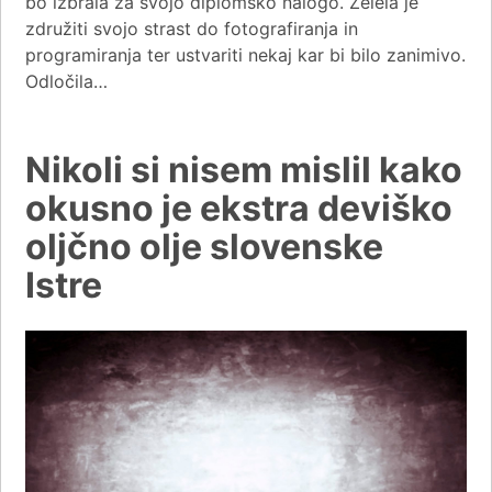
bo izbrala za svojo diplomsko nalogo. Želela je
združiti svojo strast do fotografiranja in
programiranja ter ustvariti nekaj kar bi bilo zanimivo.
Odločila…
Nikoli si nisem mislil kako
okusno je ekstra deviško
oljčno olje slovenske
Istre