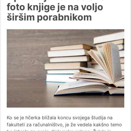
foto knjige je na voljo
širšim porabnikom
Ko se je hčerka bližala koncu svojega študija na
fakulteti za računalništvo, je že vedela kakšno temo