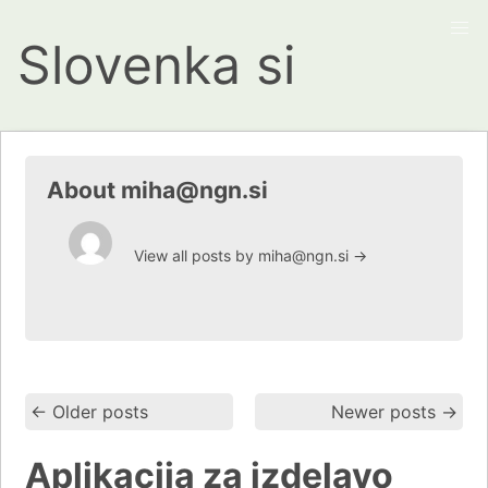
Slovenka si
About miha@ngn.si
View all posts by miha@ngn.si
→
←
Older posts
Newer posts
→
Aplikacija za izdelavo