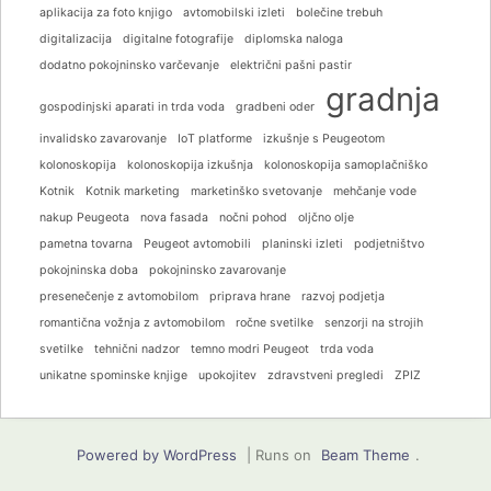
aplikacija za foto knjigo
avtomobilski izleti
bolečine trebuh
digitalizacija
digitalne fotografije
diplomska naloga
dodatno pokojninsko varčevanje
električni pašni pastir
gradnja
gospodinjski aparati in trda voda
gradbeni oder
invalidsko zavarovanje
IoT platforme
izkušnje s Peugeotom
kolonoskopija
kolonoskopija izkušnja
kolonoskopija samoplačniško
Kotnik
Kotnik marketing
marketinško svetovanje
mehčanje vode
nakup Peugeota
nova fasada
nočni pohod
oljčno olje
pametna tovarna
Peugeot avtomobili
planinski izleti
podjetništvo
pokojninska doba
pokojninsko zavarovanje
presenečenje z avtomobilom
priprava hrane
razvoj podjetja
romantična vožnja z avtomobilom
ročne svetilke
senzorji na strojih
svetilke
tehnični nadzor
temno modri Peugeot
trda voda
unikatne spominske knjige
upokojitev
zdravstveni pregledi
ZPIZ
Powered by WordPress
|
Runs on
Beam Theme
.