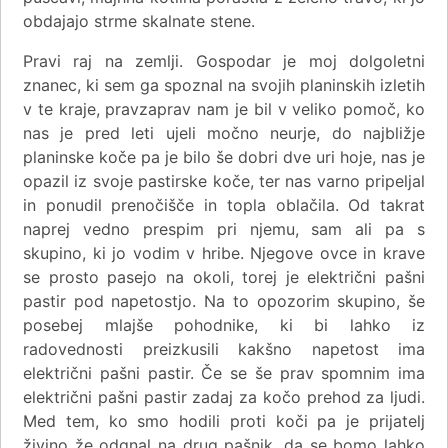
obdajajo strme skalnate stene.
Pravi raj na zemlji. Gospodar je moj dolgoletni
znanec, ki sem ga spoznal na svojih planinskih izletih
v te kraje, pravzaprav nam je bil v veliko pomoč, ko
nas je pred leti ujeli močno neurje, do najbližje
planinske koče pa je bilo še dobri dve uri hoje, nas je
opazil iz svoje pastirske koče, ter nas varno pripeljal
in ponudil prenočišče in topla oblačila. Od takrat
naprej vedno prespim pri njemu, sam ali pa s
skupino, ki jo vodim v hribe. Njegove ovce in krave
se prosto pasejo na okoli, torej je električni pašni
pastir pod napetostjo. Na to opozorim skupino, še
posebej mlajše pohodnike, ki bi lahko iz
radovednosti preizkusili kakšno napetost ima
električni pašni pastir. Če se še prav spomnim ima
električni pašni pastir
zadaj za kočo prehod za ljudi.
Med tem, ko smo hodili proti koči pa je prijatelj
živino že odgnal na drug pašnik, da se bomo lahko