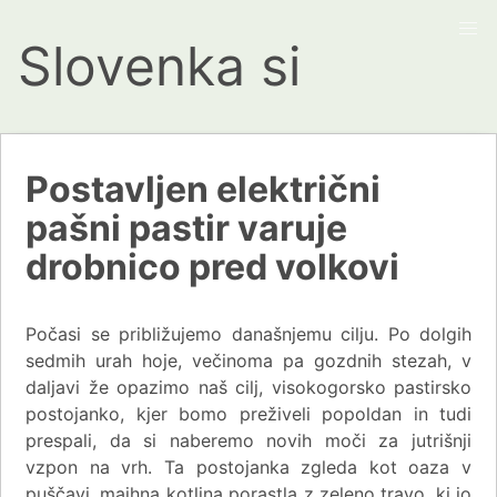
Slovenka si
Postavljen električni
pašni pastir varuje
drobnico pred volkovi
Počasi se približujemo današnjemu cilju. Po dolgih
sedmih urah hoje, večinoma pa gozdnih stezah, v
daljavi že opazimo naš cilj, visokogorsko pastirsko
postojanko, kjer bomo preživeli popoldan in tudi
prespali, da si naberemo novih moči za jutrišnji
vzpon na vrh. Ta postojanka zgleda kot oaza v
puščavi, majhna kotlina porastla z zeleno travo, ki jo