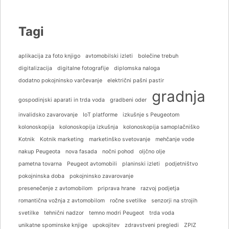
Tagi
aplikacija za foto knjigo
avtomobilski izleti
bolečine trebuh
digitalizacija
digitalne fotografije
diplomska naloga
dodatno pokojninsko varčevanje
električni pašni pastir
gradnja
gospodinjski aparati in trda voda
gradbeni oder
invalidsko zavarovanje
IoT platforme
izkušnje s Peugeotom
kolonoskopija
kolonoskopija izkušnja
kolonoskopija samoplačniško
Kotnik
Kotnik marketing
marketinško svetovanje
mehčanje vode
nakup Peugeota
nova fasada
nočni pohod
oljčno olje
pametna tovarna
Peugeot avtomobili
planinski izleti
podjetništvo
pokojninska doba
pokojninsko zavarovanje
presenečenje z avtomobilom
priprava hrane
razvoj podjetja
romantična vožnja z avtomobilom
ročne svetilke
senzorji na strojih
svetilke
tehnični nadzor
temno modri Peugeot
trda voda
unikatne spominske knjige
upokojitev
zdravstveni pregledi
ZPIZ