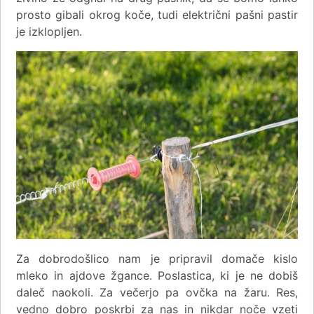
prosto gibali okrog koče, tudi električni pašni pastir
je izklopljen.
Za dobrodošlico nam je pripravil domače kislo
mleko in ajdove žgance. Poslastica, ki je ne dobiš
daleč naokoli. Za večerjo pa ovčka na žaru. Res,
vedno dobro poskrbi za nas in nikdar noče vzeti