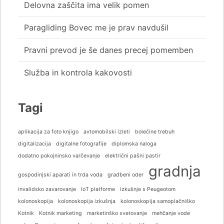
Delovna zaščita ima velik pomen
Paragliding Bovec me je prav navdušil
Pravni prevod je še danes precej pomemben
Služba in kontrola kakovosti
Tagi
aplikacija za foto knjigo
avtomobilski izleti
bolečine trebuh
digitalizacija
digitalne fotografije
diplomska naloga
dodatno pokojninsko varčevanje
električni pašni pastir
gradnja
gospodinjski aparati in trda voda
gradbeni oder
invalidsko zavarovanje
IoT platforme
izkušnje s Peugeotom
kolonoskopija
kolonoskopija izkušnja
kolonoskopija samoplačniško
Kotnik
Kotnik marketing
marketinško svetovanje
mehčanje vode