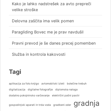
Kako je lahko nadstrešek za avto prepreči
velike stroške
Delovna zaščita ima velik pomen
Paragliding Bovec me je prav navdušil
Pravni prevod je še danes precej pomemben
Služba in kontrola kakovosti
Tagi
aplikacija za foto knjigo
avtomobilski izleti
bolečine trebuh
digitalizacija
digitalne fotografije
diplomska naloga
dodatno pokojninsko varčevanje
električni pašni pastir
gradnja
gospodinjski aparati in trda voda
gradbeni oder