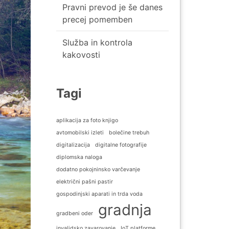
Pravni prevod je še danes
precej pomemben
Služba in kontrola
kakovosti
Tagi
aplikacija za foto knjigo
avtomobilski izleti
bolečine trebuh
digitalizacija
digitalne fotografije
diplomska naloga
dodatno pokojninsko varčevanje
električni pašni pastir
gospodinjski aparati in trda voda
gradnja
gradbeni oder
invalidsko zavarovanje
IoT platforme