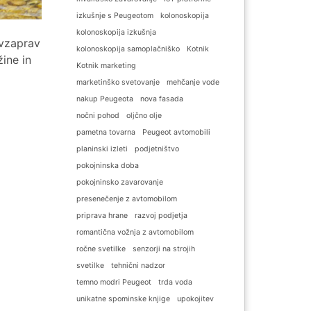
izkušnje s Peugeotom
kolonoskopija
kolonoskopija izkušnja
avzaprav
kolonoskopija samoplačniško
Kotnik
žine in
Kotnik marketing
marketinško svetovanje
mehčanje vode
nakup Peugeota
nova fasada
nočni pohod
oljčno olje
pametna tovarna
Peugeot avtomobili
planinski izleti
podjetništvo
pokojninska doba
pokojninsko zavarovanje
presenečenje z avtomobilom
priprava hrane
razvoj podjetja
romantična vožnja z avtomobilom
ročne svetilke
senzorji na strojih
svetilke
tehnični nadzor
temno modri Peugeot
trda voda
unikatne spominske knjige
upokojitev