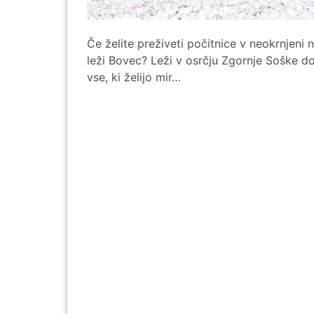
Če želite preživeti počitnice v neokrnjeni
leži Bovec? Leži v osrčju Zgornje Soške doli
vse, ki želijo mir…