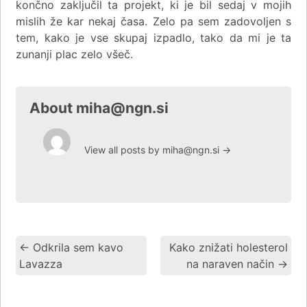
končno zaključil ta projekt, ki je bil sedaj v mojih
mislih že kar nekaj časa. Zelo pa sem zadovoljen s
tem, kako je vse skupaj izpadlo, tako da mi je ta
zunanji plac zelo všeč.
About miha@ngn.si
View all posts by miha@ngn.si
→
←
Odkrila sem kavo
Kako znižati holesterol
Lavazza
na naraven način
→