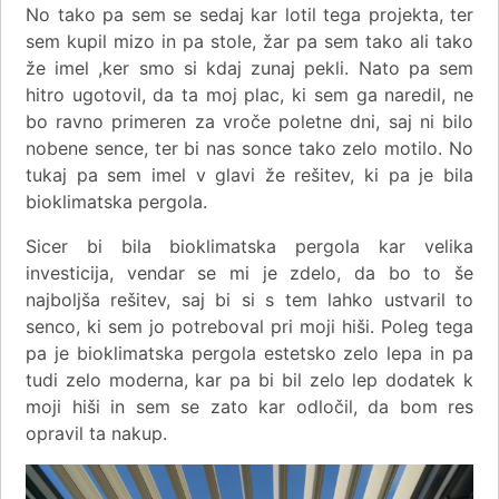
No tako pa sem se sedaj kar lotil tega projekta, ter
sem kupil mizo in pa stole, žar pa sem tako ali tako
že imel ,ker smo si kdaj zunaj pekli. Nato pa sem
hitro ugotovil, da ta moj plac, ki sem ga naredil, ne
bo ravno primeren za vroče poletne dni, saj ni bilo
nobene sence, ter bi nas sonce tako zelo motilo. No
tukaj pa sem imel v glavi že rešitev, ki pa je bila
bioklimatska pergola
.
Sicer bi bila bioklimatska pergola kar velika
investicija, vendar se mi je zdelo, da bo to še
najboljša rešitev, saj bi si s tem lahko ustvaril to
senco, ki sem jo potreboval pri moji hiši. Poleg tega
pa je bioklimatska pergola estetsko zelo lepa in pa
tudi zelo moderna, kar pa bi bil zelo lep dodatek k
moji hiši in sem se zato kar odločil, da bom res
opravil ta nakup.