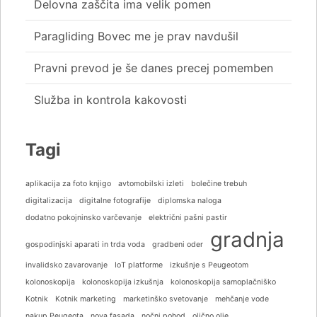
Delovna zaščita ima velik pomen
Paragliding Bovec me je prav navdušil
Pravni prevod je še danes precej pomemben
Služba in kontrola kakovosti
Tagi
aplikacija za foto knjigo
avtomobilski izleti
bolečine trebuh
digitalizacija
digitalne fotografije
diplomska naloga
dodatno pokojninsko varčevanje
električni pašni pastir
gradnja
gospodinjski aparati in trda voda
gradbeni oder
invalidsko zavarovanje
IoT platforme
izkušnje s Peugeotom
kolonoskopija
kolonoskopija izkušnja
kolonoskopija samoplačniško
Kotnik
Kotnik marketing
marketinško svetovanje
mehčanje vode
nakup Peugeota
nova fasada
nočni pohod
oljčno olje