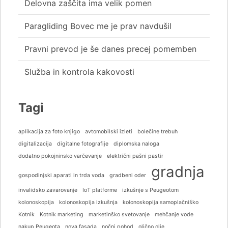
Delovna zaščita ima velik pomen
Paragliding Bovec me je prav navdušil
Pravni prevod je še danes precej pomemben
Služba in kontrola kakovosti
Tagi
aplikacija za foto knjigo
avtomobilski izleti
bolečine trebuh
digitalizacija
digitalne fotografije
diplomska naloga
dodatno pokojninsko varčevanje
električni pašni pastir
gradnja
gospodinjski aparati in trda voda
gradbeni oder
invalidsko zavarovanje
IoT platforme
izkušnje s Peugeotom
kolonoskopija
kolonoskopija izkušnja
kolonoskopija samoplačniško
Kotnik
Kotnik marketing
marketinško svetovanje
mehčanje vode
nakup Peugeota
nova fasada
nočni pohod
oljčno olje