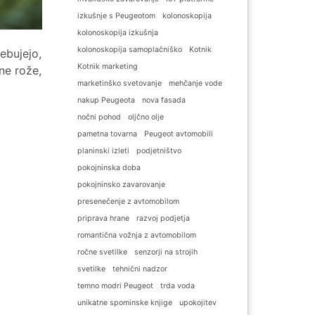
izkušnje s Peugeotom
kolonoskopija
kolonoskopija izkušnja
kolonoskopija samoplačniško
Kotnik
ebujejo,
Kotnik marketing
ne rože,
marketinško svetovanje
mehčanje vode
nakup Peugeota
nova fasada
nočni pohod
oljčno olje
pametna tovarna
Peugeot avtomobili
planinski izleti
podjetništvo
pokojninska doba
pokojninsko zavarovanje
presenečenje z avtomobilom
priprava hrane
razvoj podjetja
romantična vožnja z avtomobilom
ročne svetilke
senzorji na strojih
svetilke
tehnični nadzor
temno modri Peugeot
trda voda
unikatne spominske knjige
upokojitev