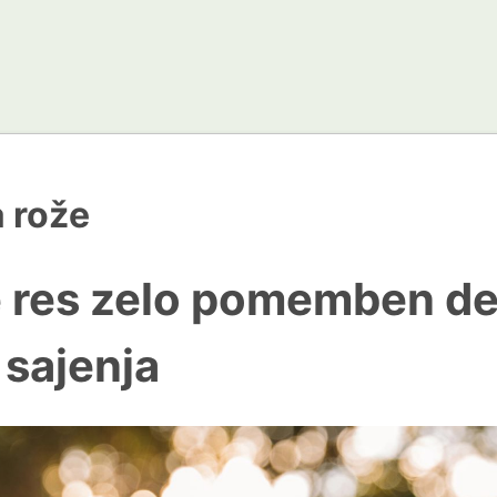
a rože
e res zelo pomemben de
sajenja