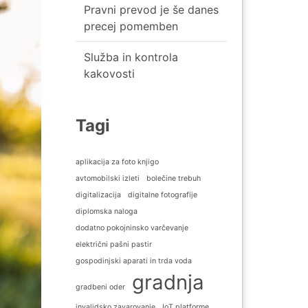
Pravni prevod je še danes
precej pomemben
Služba in kontrola
kakovosti
Tagi
aplikacija za foto knjigo
avtomobilski izleti
bolečine trebuh
digitalizacija
digitalne fotografije
diplomska naloga
dodatno pokojninsko varčevanje
električni pašni pastir
gospodinjski aparati in trda voda
gradnja
gradbeni oder
invalidsko zavarovanje
IoT platforme