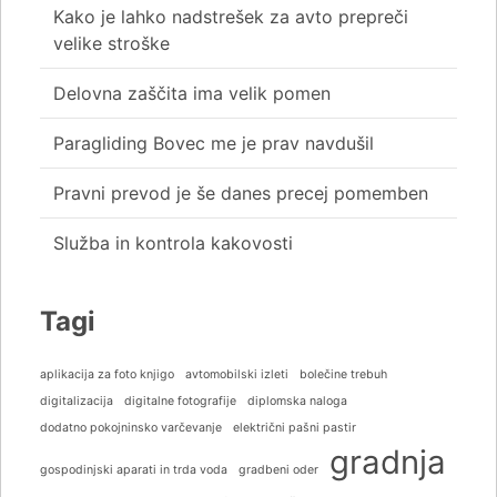
Kako je lahko nadstrešek za avto prepreči
velike stroške
Delovna zaščita ima velik pomen
Paragliding Bovec me je prav navdušil
Pravni prevod je še danes precej pomemben
Služba in kontrola kakovosti
Tagi
aplikacija za foto knjigo
avtomobilski izleti
bolečine trebuh
digitalizacija
digitalne fotografije
diplomska naloga
dodatno pokojninsko varčevanje
električni pašni pastir
gradnja
gospodinjski aparati in trda voda
gradbeni oder