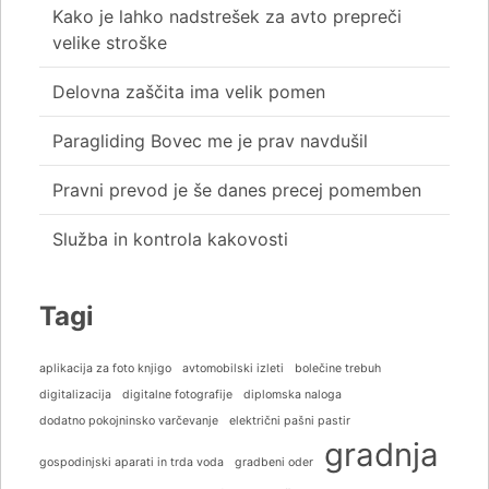
Kako je lahko nadstrešek za avto prepreči
velike stroške
Delovna zaščita ima velik pomen
Paragliding Bovec me je prav navdušil
Pravni prevod je še danes precej pomemben
Služba in kontrola kakovosti
Tagi
aplikacija za foto knjigo
avtomobilski izleti
bolečine trebuh
digitalizacija
digitalne fotografije
diplomska naloga
dodatno pokojninsko varčevanje
električni pašni pastir
gradnja
gospodinjski aparati in trda voda
gradbeni oder